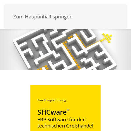
Zum Hauptinhalt springen
Informieren Sie sich über die Neuheiten
Ihre Komplettlösung
unserer Software
SHCware
®
Anwendertage
ERP Software für den
2026
technischen Großhandel